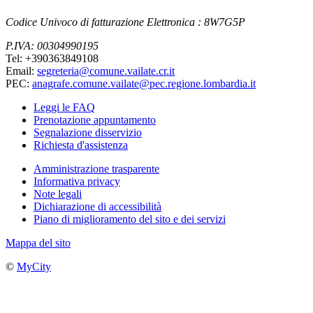
Codice Univoco di fatturazione Elettronica : 8W7G5P
P.IVA: 00304990195
Tel: +390363849108
Email:
segreteria@comune.vailate.cr.it
PEC:
anagrafe.comune.vailate@pec.regione.lombardia.it
Leggi le FAQ
Prenotazione appuntamento
Segnalazione disservizio
Richiesta d'assistenza
Amministrazione trasparente
Informativa privacy
Note legali
Dichiarazione di accessibilità
Piano di miglioramento del sito e dei servizi
Mappa del sito
©
MyCity