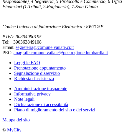
Responsabile), 4-Segreteria, 5-Protocollo e Commercio, 6-Uffici
Finanziari (1-Tributi, 2-Ragioneria), 7-Sala Giunta
Codice Univoco di fatturazione Elettronica : 8W7G5P
P.IVA: 00304990195
Tel: +390363849108
Email:
segreteria@comune.vailate.cr.it
PEC:
anagrafe.comune.vailate@pec.regione.lombardia.it
Leggi le FAQ
Prenotazione appuntamento
Segnalazione disservizio
Richiesta d'assistenza
Amministrazione trasparente
Informativa privacy
Note legali
Dichiarazione di accessibilità
Piano di miglioramento del sito e dei servizi
Mappa del sito
©
MyCity