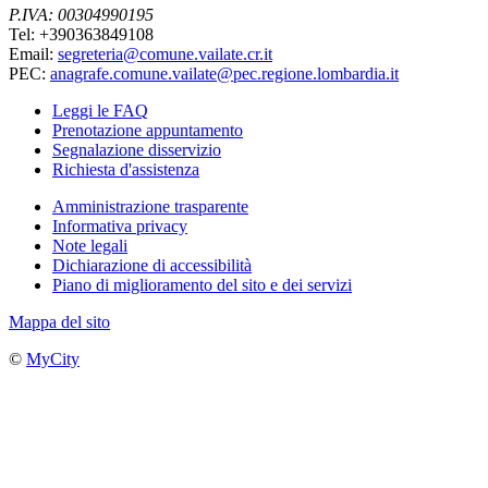
P.IVA: 00304990195
Tel: +390363849108
Email:
segreteria@comune.vailate.cr.it
PEC:
anagrafe.comune.vailate@pec.regione.lombardia.it
Leggi le FAQ
Prenotazione appuntamento
Segnalazione disservizio
Richiesta d'assistenza
Amministrazione trasparente
Informativa privacy
Note legali
Dichiarazione di accessibilità
Piano di miglioramento del sito e dei servizi
Mappa del sito
©
MyCity