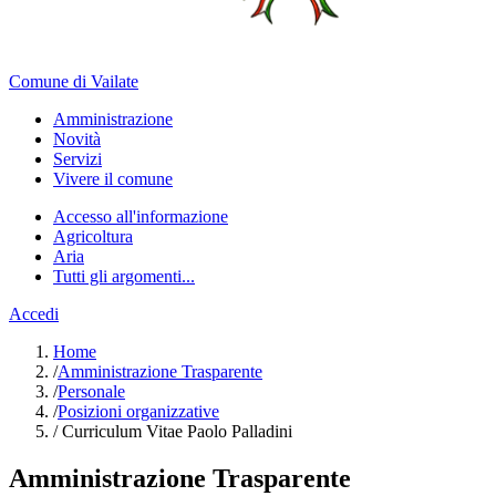
Comune di Vailate
Amministrazione
Novità
Servizi
Vivere il comune
Accesso all'informazione
Agricoltura
Aria
Tutti gli argomenti...
Accedi
Home
/
Amministrazione Trasparente
/
Personale
/
Posizioni organizzative
/
Curriculum Vitae Paolo Palladini
Amministrazione Trasparente