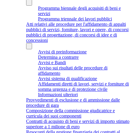
Programma biennale degli acquisiti di beni e
servizi
Programma triennale dei lavori pubblici
Atti relativi alle procedure per l'affidamento di appalti
pubblici di servizi, forniture, lavori e opere, di concorsi
pubblici di progettazione, di concorsi di idee e di
concessioni
Avvisi di preinformazione
Determina a contrarre
Avvisi e Bandi
Avviso sui risultati delle procedure di
affidamento
Avvisi sistema di qualificazione
Affidamenti diretti di lavori, servizi e forniture di
somma urgenza e di protezione civile
Informazioni ulteriori
Provvedimenti di esclusione e di ammissione dalle
procedure di gara
Composizione della commissione giudicatrice e
curricula dei suoi componenti
Contratti di acquisto di beni e servizi di importo stimato
superiore a 1 milione di euro
Resoconti della gestione finanziaria dei contratti al