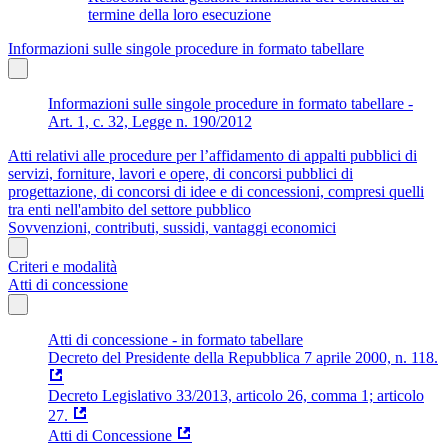
termine della loro esecuzione
Informazioni sulle singole procedure in formato tabellare
Informazioni sulle singole procedure in formato tabellare -
Art. 1, c. 32, Legge n. 190/2012
Atti relativi alle procedure per l’affidamento di appalti pubblici di
servizi, forniture, lavori e opere, di concorsi pubblici di
progettazione, di concorsi di idee e di concessioni, compresi quelli
tra enti nell'ambito del settore pubblico
Sovvenzioni, contributi, sussidi, vantaggi economici
Criteri e modalità
Atti di concessione
Atti di concessione - in formato tabellare
Decreto del Presidente della Repubblica 7 aprile 2000, n. 118.
Decreto Legislativo 33/2013, articolo 26, comma 1; articolo
27.
Atti di Concessione