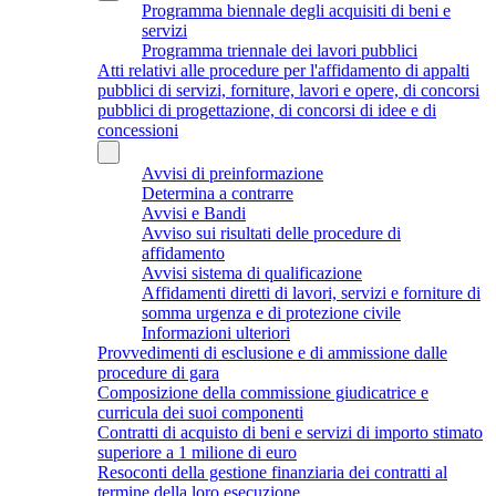
Programma biennale degli acquisiti di beni e
servizi
Programma triennale dei lavori pubblici
Atti relativi alle procedure per l'affidamento di appalti
pubblici di servizi, forniture, lavori e opere, di concorsi
pubblici di progettazione, di concorsi di idee e di
concessioni
Avvisi di preinformazione
Determina a contrarre
Avvisi e Bandi
Avviso sui risultati delle procedure di
affidamento
Avvisi sistema di qualificazione
Affidamenti diretti di lavori, servizi e forniture di
somma urgenza e di protezione civile
Informazioni ulteriori
Provvedimenti di esclusione e di ammissione dalle
procedure di gara
Composizione della commissione giudicatrice e
curricula dei suoi componenti
Contratti di acquisto di beni e servizi di importo stimato
superiore a 1 milione di euro
Resoconti della gestione finanziaria dei contratti al
termine della loro esecuzione