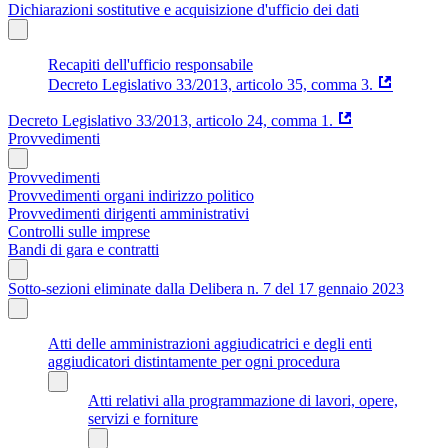
Dichiarazioni sostitutive e acquisizione d'ufficio dei dati
Recapiti dell'ufficio responsabile
Decreto Legislativo 33/2013, articolo 35, comma 3.
Decreto Legislativo 33/2013, articolo 24, comma 1.
Provvedimenti
Provvedimenti
Provvedimenti organi indirizzo politico
Provvedimenti dirigenti amministrativi
Controlli sulle imprese
Bandi di gara e contratti
Sotto-sezioni eliminate dalla Delibera n. 7 del 17 gennaio 2023
Atti delle amministrazioni aggiudicatrici e degli enti
aggiudicatori distintamente per ogni procedura
Atti relativi alla programmazione di lavori, opere,
servizi e forniture