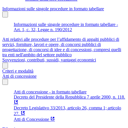
Informazioni sulle singole procedure in formato tabellare
Informazioni sulle singole procedure in formato tabellare -
Art. 1, c. 32, Legge n. 190/2012
Atti relativi alle procedure per l’affidamento di appalti pubblici di
servizi, forniture, lavori e opere, di concorsi pubblici di
progettazione, di concorsi di idee e di concessioni, compresi quelli
tra enti nell'ambito del settore pubblico
Sovvenzioni, contributi, sussidi, vantaggi economici
Criteri e modalità
Atti di concessione
Atti di concessione - in formato tabellare
Decreto del Presidente della Repubblica 7 aprile 2000, n. 118.
Decreto Legislativo 33/2013, articolo 26, comma 1; articolo
27.
Atti di Concessione