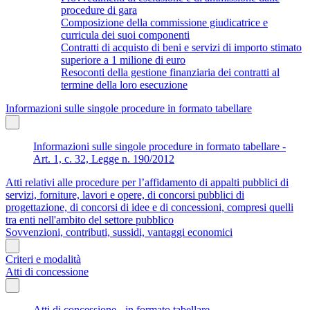
procedure di gara
Composizione della commissione giudicatrice e
curricula dei suoi componenti
Contratti di acquisto di beni e servizi di importo stimato
superiore a 1 milione di euro
Resoconti della gestione finanziaria dei contratti al
termine della loro esecuzione
Informazioni sulle singole procedure in formato tabellare
Informazioni sulle singole procedure in formato tabellare -
Art. 1, c. 32, Legge n. 190/2012
Atti relativi alle procedure per l’affidamento di appalti pubblici di
servizi, forniture, lavori e opere, di concorsi pubblici di
progettazione, di concorsi di idee e di concessioni, compresi quelli
tra enti nell'ambito del settore pubblico
Sovvenzioni, contributi, sussidi, vantaggi economici
Criteri e modalità
Atti di concessione
Atti di concessione - in formato tabellare