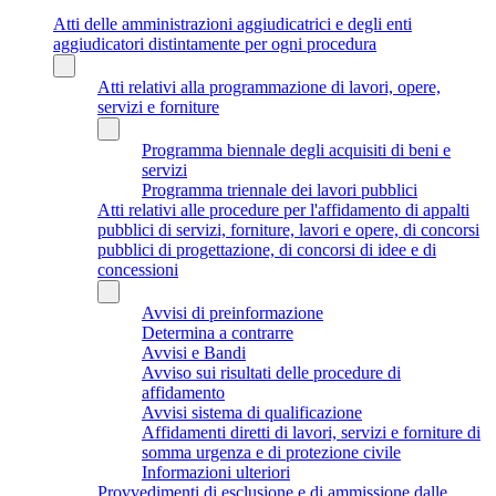
Atti delle amministrazioni aggiudicatrici e degli enti
aggiudicatori distintamente per ogni procedura
Atti relativi alla programmazione di lavori, opere,
servizi e forniture
Programma biennale degli acquisiti di beni e
servizi
Programma triennale dei lavori pubblici
Atti relativi alle procedure per l'affidamento di appalti
pubblici di servizi, forniture, lavori e opere, di concorsi
pubblici di progettazione, di concorsi di idee e di
concessioni
Avvisi di preinformazione
Determina a contrarre
Avvisi e Bandi
Avviso sui risultati delle procedure di
affidamento
Avvisi sistema di qualificazione
Affidamenti diretti di lavori, servizi e forniture di
somma urgenza e di protezione civile
Informazioni ulteriori
Provvedimenti di esclusione e di ammissione dalle