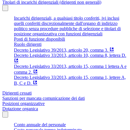
Titolari di incarichi dirigenziali (dirigenti non generali)
Incarichi dirigenziali, a qualsiasi titolo conferiti, ivi inclusi
quelli conferiti discrezionalmente dall'organo di indirizzo
politico senza procedure pubbliche di selezione e titolari di
posizione organizzativa con funzioni dirigenziali
Posti di funzione disponibili
Ruolo dirigenti
Decreto Legislativo 39/2013, articolo 20, comma 3.
Decreto Legislativo 33/2013, articolo 10, comma 8, lettera D.
Decreto Legislativo 33/2013, articolo 15, comma 1 lettera A e
comma 2.
Decreto Legislativo 33/2013, articolo 15, comma 1, lettere A,
B, C e D.
Dirigenti cessati
Sanzioni per mancata comunicazione dei dati
Posizioni organizzative
Dotazione organica
Conto annuale del personale
Costo personale tempo indeterminato