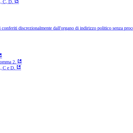
, C, D.
uelli conferiti discrezionalmente dall'organo di indirizzo politico senza p
 comma 2.
B, C e D.