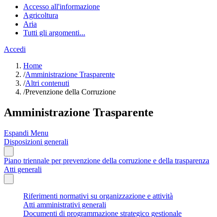
Accesso all'informazione
Agricoltura
Aria
Tutti gli argomenti...
Accedi
Home
/
Amministrazione Trasparente
/
Altri contenuti
/
Prevenzione della Corruzione
Amministrazione Trasparente
Espandi Menu
Disposizioni generali
Piano triennale per prevenzione della corruzione e della trasparenza
Atti generali
Riferimenti normativi su organizzazione e attività
Atti amministrativi generali
Documenti di programmazione strategico gestionale