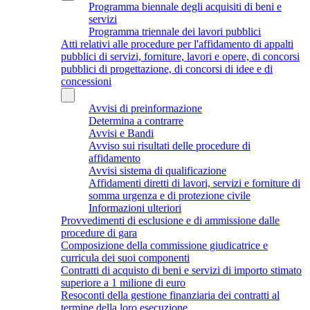
Programma biennale degli acquisiti di beni e
servizi
Programma triennale dei lavori pubblici
Atti relativi alle procedure per l'affidamento di appalti
pubblici di servizi, forniture, lavori e opere, di concorsi
pubblici di progettazione, di concorsi di idee e di
concessioni
Avvisi di preinformazione
Determina a contrarre
Avvisi e Bandi
Avviso sui risultati delle procedure di
affidamento
Avvisi sistema di qualificazione
Affidamenti diretti di lavori, servizi e forniture di
somma urgenza e di protezione civile
Informazioni ulteriori
Provvedimenti di esclusione e di ammissione dalle
procedure di gara
Composizione della commissione giudicatrice e
curricula dei suoi componenti
Contratti di acquisto di beni e servizi di importo stimato
superiore a 1 milione di euro
Resoconti della gestione finanziaria dei contratti al
termine della loro esecuzione