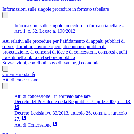
Informazioni sulle singole procedure in formato tabellare
Informazioni sulle singole procedure in formato tabellare -
Art. 1, c. 32, Legge n. 190/2012
Atti relativi alle procedure per l’affidamento di appalti pubblici di
servizi, forniture, lavori e opere, di concorsi pubblici di
progettazione, di concorsi di idee e di concessioni, compresi quelli
tra enti nell'ambito del settore pubblico
Sovvenzioni, contributi, sussidi, vantaggi economici
Criteri e modalità
Atti di concessione
Atti di concessione - in formato tabellare
Decreto del Presidente della Repubblica 7 aprile 2000, n. 118.
Decreto Legislativo 33/2013, articolo 26, comma 1; articolo
27.
Atti di Concessione