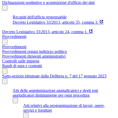
Dichiarazioni sostitutive e acquisizione d'ufficio dei dati
Recapiti dell'ufficio responsabile
Decreto Legislativo 33/2013, articolo 35, comma 3.
Decreto Legislativo 33/2013, articolo 24, comma 1.
Provvedimenti
Provvedimenti
Provvedimenti organi indirizzo politico
Provvedimenti dirigenti amministrativi
Controlli sulle imprese
Bandi di gara e contratti
Sotto-sezioni eliminate dalla Delibera n. 7 del 17 gennaio 2023
Atti delle amministrazioni aggiudicatrici e degli enti
aggiudicatori distintamente per ogni procedura
Atti relativi alla programmazione di lavori, opere,
servizi e forniture