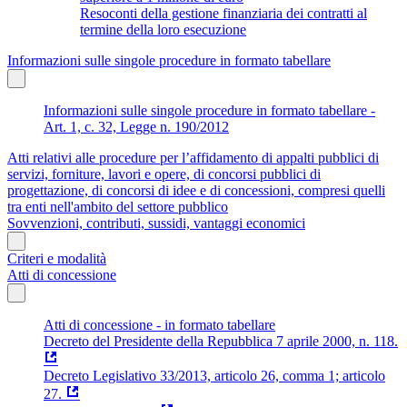
Resoconti della gestione finanziaria dei contratti al
termine della loro esecuzione
Informazioni sulle singole procedure in formato tabellare
Informazioni sulle singole procedure in formato tabellare -
Art. 1, c. 32, Legge n. 190/2012
Atti relativi alle procedure per l’affidamento di appalti pubblici di
servizi, forniture, lavori e opere, di concorsi pubblici di
progettazione, di concorsi di idee e di concessioni, compresi quelli
tra enti nell'ambito del settore pubblico
Sovvenzioni, contributi, sussidi, vantaggi economici
Criteri e modalità
Atti di concessione
Atti di concessione - in formato tabellare
Decreto del Presidente della Repubblica 7 aprile 2000, n. 118.
Decreto Legislativo 33/2013, articolo 26, comma 1; articolo
27.