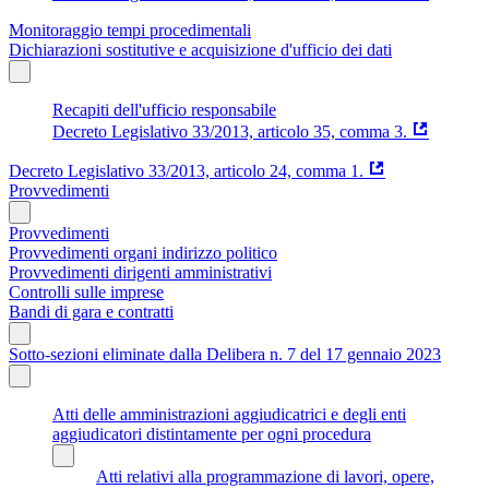
Monitoraggio tempi procedimentali
Dichiarazioni sostitutive e acquisizione d'ufficio dei dati
Recapiti dell'ufficio responsabile
Decreto Legislativo 33/2013, articolo 35, comma 3.
Decreto Legislativo 33/2013, articolo 24, comma 1.
Provvedimenti
Provvedimenti
Provvedimenti organi indirizzo politico
Provvedimenti dirigenti amministrativi
Controlli sulle imprese
Bandi di gara e contratti
Sotto-sezioni eliminate dalla Delibera n. 7 del 17 gennaio 2023
Atti delle amministrazioni aggiudicatrici e degli enti
aggiudicatori distintamente per ogni procedura
Atti relativi alla programmazione di lavori, opere,