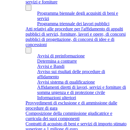
servizi e forniture
Programma biennale degli acquisiti di beni e
servizi
Programma triennale dei lavori pubblici
Atti relativi alle procedure per l'affidamento di appalti
pubblici di servizi, forniture, lavori e opere, di concorsi
pubblici di progettazione, di concorsi di idee e di
concessioni
Avvisi di preinformazione
Determina a contrarre
Avvisi e Bandi
Avviso sui risultati delle procedure di
affidamento
Avvisi sistema di qualificazione
Affidamenti diretti di lavori, servizi e forniture di
somma urgenza e di protezione civile
Informazioni ulteriori
Provvedimenti di esclusione e di ammissione dalle
procedure di gara
Composizione della commissione giudicatrice e
curricula dei suoi componenti
Contratti di acquisto di beni e servizi di importo stimato
superiore a 1 milione di euro