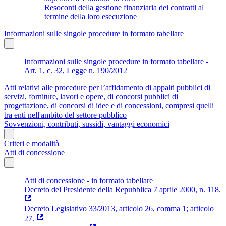
Resoconti della gestione finanziaria dei contratti al
termine della loro esecuzione
Informazioni sulle singole procedure in formato tabellare
Informazioni sulle singole procedure in formato tabellare -
Art. 1, c. 32, Legge n. 190/2012
Atti relativi alle procedure per l’affidamento di appalti pubblici di
servizi, forniture, lavori e opere, di concorsi pubblici di
progettazione, di concorsi di idee e di concessioni, compresi quelli
tra enti nell'ambito del settore pubblico
Sovvenzioni, contributi, sussidi, vantaggi economici
Criteri e modalità
Atti di concessione
Atti di concessione - in formato tabellare
Decreto del Presidente della Repubblica 7 aprile 2000, n. 118.
Decreto Legislativo 33/2013, articolo 26, comma 1; articolo
27.