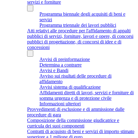
servizi e forniture
Programma biennale degli acquisiti di beni e
servizi
Programma triennale dei lavori pubblici
Atti relativi alle procedure per l'affidamento di appalti
pubblici di servizi, forniture, lavori e opere, di concorsi
pubblici di progettazione, di concorsi di idee e di
concessioni
Avvisi di preinformazione
Determina a contrarre
Avvisi e Bandi
Avviso sui risultati delle procedure di
affidamento
Avvisi sistema di qualificazione
Affidamenti diretti di lavori, servizi e forniture di
somma urgenza e di protezione civile
Informazioni ulteriori
Provvedimenti di esclusione e di ammissione dalle
procedure di gara
Composizione della commissione giudicatrice e
curricula dei suoi componenti
Contratti di acquisto di beni e servizi di importo stimato
superiore a 1 milione di euro