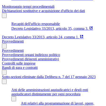
Monitoraggio tempi procedimentali
Dichiarazioni sostitutive e acquisizione d'ufficio dei dati
Recapiti dell'ufficio responsabile
Decreto Legislativo 33/2013, articolo 35, comma 3.
Decreto Legislativo 33/2013, articolo 24, comma 1.
Provvedimenti
Provvedimenti
Provvedimenti organi indirizzo politico
Provvedimenti dirigenti amministrativi
Controlli sulle imprese
Bandi di gara e contratti
Sotto-sezioni eliminate dalla Delibera n. 7 del 17 gennaio 2023
Atti delle amministrazioni aggiudicatrici e degli enti
aggiudicatori distintamente per ogni procedura
Atti relativi alla programmazione di lavori, opere,