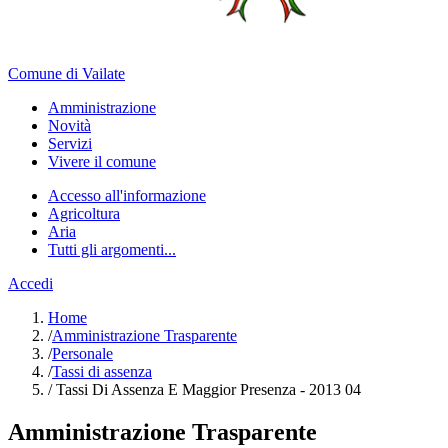
Comune di Vailate
Amministrazione
Novità
Servizi
Vivere il comune
Accesso all'informazione
Agricoltura
Aria
Tutti gli argomenti...
Accedi
Home
/
Amministrazione Trasparente
/
Personale
/
Tassi di assenza
/
Tassi Di Assenza E Maggior Presenza - 2013 04
Amministrazione Trasparente