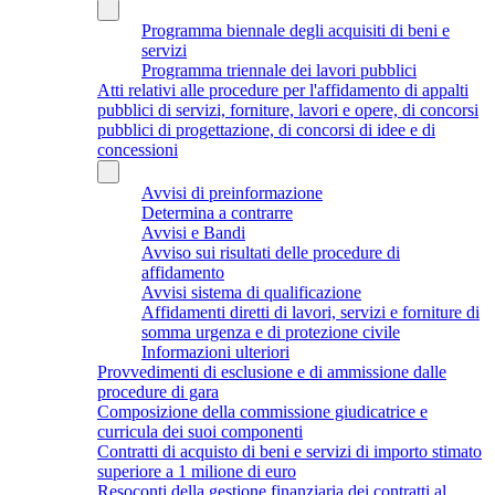
Programma biennale degli acquisiti di beni e
servizi
Programma triennale dei lavori pubblici
Atti relativi alle procedure per l'affidamento di appalti
pubblici di servizi, forniture, lavori e opere, di concorsi
pubblici di progettazione, di concorsi di idee e di
concessioni
Avvisi di preinformazione
Determina a contrarre
Avvisi e Bandi
Avviso sui risultati delle procedure di
affidamento
Avvisi sistema di qualificazione
Affidamenti diretti di lavori, servizi e forniture di
somma urgenza e di protezione civile
Informazioni ulteriori
Provvedimenti di esclusione e di ammissione dalle
procedure di gara
Composizione della commissione giudicatrice e
curricula dei suoi componenti
Contratti di acquisto di beni e servizi di importo stimato
superiore a 1 milione di euro
Resoconti della gestione finanziaria dei contratti al