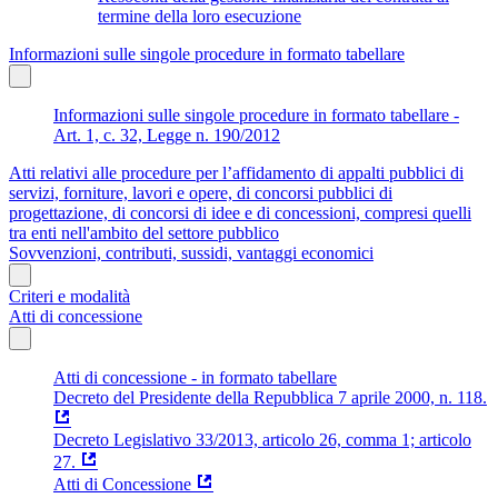
termine della loro esecuzione
Informazioni sulle singole procedure in formato tabellare
Informazioni sulle singole procedure in formato tabellare -
Art. 1, c. 32, Legge n. 190/2012
Atti relativi alle procedure per l’affidamento di appalti pubblici di
servizi, forniture, lavori e opere, di concorsi pubblici di
progettazione, di concorsi di idee e di concessioni, compresi quelli
tra enti nell'ambito del settore pubblico
Sovvenzioni, contributi, sussidi, vantaggi economici
Criteri e modalità
Atti di concessione
Atti di concessione - in formato tabellare
Decreto del Presidente della Repubblica 7 aprile 2000, n. 118.
Decreto Legislativo 33/2013, articolo 26, comma 1; articolo
27.
Atti di Concessione