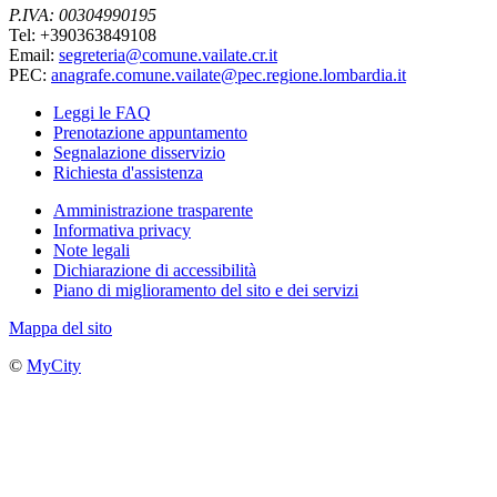
P.IVA: 00304990195
Tel: +390363849108
Email:
segreteria@comune.vailate.cr.it
PEC:
anagrafe.comune.vailate@pec.regione.lombardia.it
Leggi le FAQ
Prenotazione appuntamento
Segnalazione disservizio
Richiesta d'assistenza
Amministrazione trasparente
Informativa privacy
Note legali
Dichiarazione di accessibilità
Piano di miglioramento del sito e dei servizi
Mappa del sito
©
MyCity