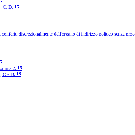
, C, D.
uelli conferiti discrezionalmente dall'organo di indirizzo politico senza p
 comma 2.
B, C e D.