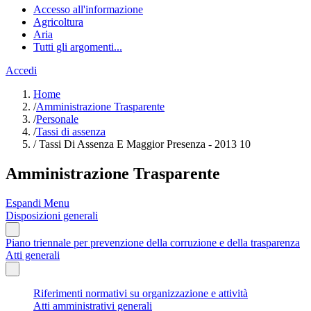
Accesso all'informazione
Agricoltura
Aria
Tutti gli argomenti...
Accedi
Home
/
Amministrazione Trasparente
/
Personale
/
Tassi di assenza
/
Tassi Di Assenza E Maggior Presenza - 2013 10
Amministrazione Trasparente
Espandi Menu
Disposizioni generali
Piano triennale per prevenzione della corruzione e della trasparenza
Atti generali
Riferimenti normativi su organizzazione e attività
Atti amministrativi generali