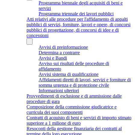
Programma biennale degli acquisiti di beni e
servizi
Programma triennale dei lavori pubblici
Atti relativi alle procedure per l'affidamento di appalti
pubblici di servizi, forniture, lavori e opere, di concorsi
pubblici di progettazione, di concorsi di idee e di
concessioni
Avvisi di preinformazione
Determina a contrarre
Avvisi e Bandi
Avviso sui risultati delle procedure di
affidamento
Avvisi sistema di qualificazione
Affidamenti diretti di lavori, servizi e forniture di
somma urgenza e di protezione civile
Informazioni ulteriori
Provvedimenti di esclusione e di ammissione dalle
procedure di gara
Composizione della commissione giudicatrice e
curricula dei suoi componenti
Contratti di acquisto di beni e servizi di importo stimato
superiore a 1 milione di euro
Resoconti della gestione finanziaria dei contratti al
termine della loro esecuzione