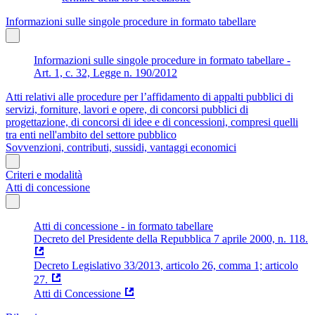
Informazioni sulle singole procedure in formato tabellare
Informazioni sulle singole procedure in formato tabellare -
Art. 1, c. 32, Legge n. 190/2012
Atti relativi alle procedure per l’affidamento di appalti pubblici di
servizi, forniture, lavori e opere, di concorsi pubblici di
progettazione, di concorsi di idee e di concessioni, compresi quelli
tra enti nell'ambito del settore pubblico
Sovvenzioni, contributi, sussidi, vantaggi economici
Criteri e modalità
Atti di concessione
Atti di concessione - in formato tabellare
Decreto del Presidente della Repubblica 7 aprile 2000, n. 118.
Decreto Legislativo 33/2013, articolo 26, comma 1; articolo
27.
Atti di Concessione