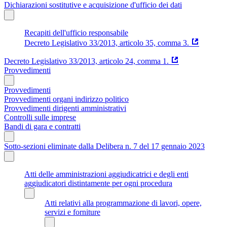
Dichiarazioni sostitutive e acquisizione d'ufficio dei dati
Recapiti dell'ufficio responsabile
Decreto Legislativo 33/2013, articolo 35, comma 3.
Decreto Legislativo 33/2013, articolo 24, comma 1.
Provvedimenti
Provvedimenti
Provvedimenti organi indirizzo politico
Provvedimenti dirigenti amministrativi
Controlli sulle imprese
Bandi di gara e contratti
Sotto-sezioni eliminate dalla Delibera n. 7 del 17 gennaio 2023
Atti delle amministrazioni aggiudicatrici e degli enti
aggiudicatori distintamente per ogni procedura
Atti relativi alla programmazione di lavori, opere,
servizi e forniture