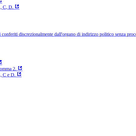
, C, D.
uelli conferiti discrezionalmente dall'organo di indirizzo politico senza p
 comma 2.
B, C e D.