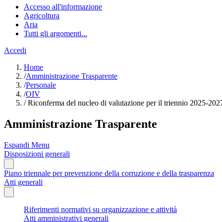
Accesso all'informazione
Agricoltura
Aria
Tutti gli argomenti...
Accedi
Home
/
Amministrazione Trasparente
/
Personale
/
OIV
/
Riconferma del nucleo di valutazione per il triennio 2025-202
Amministrazione Trasparente
Espandi Menu
Disposizioni generali
Piano triennale per prevenzione della corruzione e della trasparenza
Atti generali
Riferimenti normativi su organizzazione e attività
Atti amministrativi generali