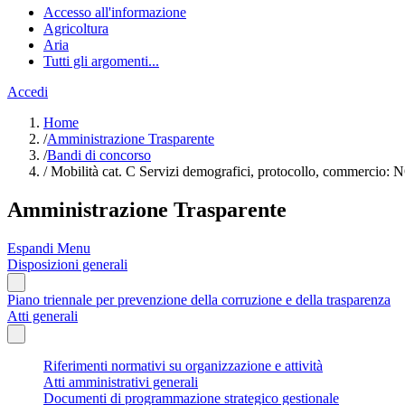
Accesso all'informazione
Agricoltura
Aria
Tutti gli argomenti...
Accedi
Home
/
Amministrazione Trasparente
/
Bandi di concorso
/
Mobilità cat. C Servizi demografici, protocollo, commer
Amministrazione Trasparente
Espandi Menu
Disposizioni generali
Piano triennale per prevenzione della corruzione e della trasparenza
Atti generali
Riferimenti normativi su organizzazione e attività
Atti amministrativi generali
Documenti di programmazione strategico gestionale