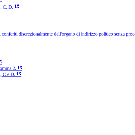
, C, D.
uelli conferiti discrezionalmente dall'organo di indirizzo politico senza p
 comma 2.
B, C e D.