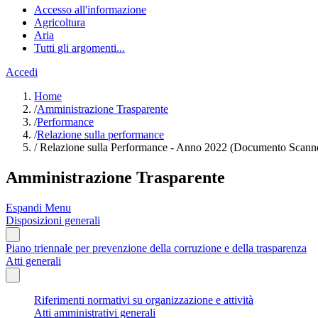
Accesso all'informazione
Agricoltura
Aria
Tutti gli argomenti...
Accedi
Home
/
Amministrazione Trasparente
/
Performance
/
Relazione sulla performance
/
Relazione sulla Performance - Anno 2022 (Documento Scanne
Amministrazione Trasparente
Espandi Menu
Disposizioni generali
Piano triennale per prevenzione della corruzione e della trasparenza
Atti generali
Riferimenti normativi su organizzazione e attività
Atti amministrativi generali