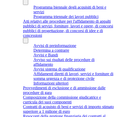
Programma biennale degli acquisiti di beni e
servizi
Programma triennale dei lavori pubblici
Atti relativi alle procedure per l'affidamento di appalti
pubblici di servizi, forniture, lavori e opere, di concorsi
pubblici di progettazione, di concorsi di idee e di
concessioni
Avvisi di preinformazione
Determina a contrarre
Avvisi e Bandi
Avviso sui risultati delle procedure di
affidamento
Avvisi sistema di qualificazione
Affidamenti diretti di lavori, servizi e forniture di
somma urgenza e di protezione civile
Informazioni ulteriori
Provvedimenti di esclusione e di ammissione dalle
procedure di gara
Composizione della commissione giudicatrice e
curricula dei suoi componenti
Contratti di acquisto di beni e servizi di importo stimato
superiore a 1 milione di euro
Resoconti della gestione finanziaria dei contratti al