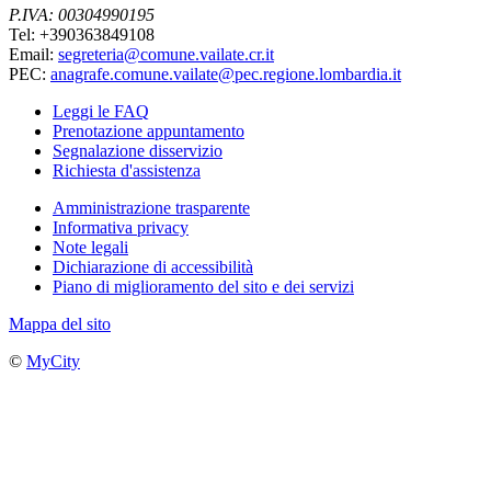
P.IVA: 00304990195
Tel: +390363849108
Email:
segreteria@comune.vailate.cr.it
PEC:
anagrafe.comune.vailate@pec.regione.lombardia.it
Leggi le FAQ
Prenotazione appuntamento
Segnalazione disservizio
Richiesta d'assistenza
Amministrazione trasparente
Informativa privacy
Note legali
Dichiarazione di accessibilità
Piano di miglioramento del sito e dei servizi
Mappa del sito
©
MyCity