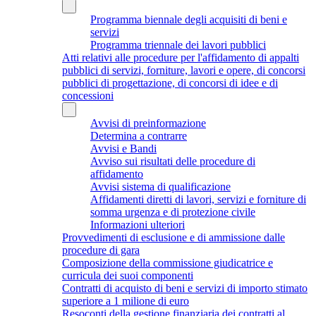
Programma biennale degli acquisiti di beni e
servizi
Programma triennale dei lavori pubblici
Atti relativi alle procedure per l'affidamento di appalti
pubblici di servizi, forniture, lavori e opere, di concorsi
pubblici di progettazione, di concorsi di idee e di
concessioni
Avvisi di preinformazione
Determina a contrarre
Avvisi e Bandi
Avviso sui risultati delle procedure di
affidamento
Avvisi sistema di qualificazione
Affidamenti diretti di lavori, servizi e forniture di
somma urgenza e di protezione civile
Informazioni ulteriori
Provvedimenti di esclusione e di ammissione dalle
procedure di gara
Composizione della commissione giudicatrice e
curricula dei suoi componenti
Contratti di acquisto di beni e servizi di importo stimato
superiore a 1 milione di euro
Resoconti della gestione finanziaria dei contratti al