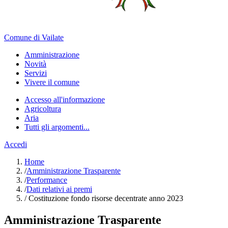
Comune di Vailate
Amministrazione
Novità
Servizi
Vivere il comune
Accesso all'informazione
Agricoltura
Aria
Tutti gli argomenti...
Accedi
Home
/
Amministrazione Trasparente
/
Performance
/
Dati relativi ai premi
/
Costituzione fondo risorse decentrate anno 2023
Amministrazione Trasparente