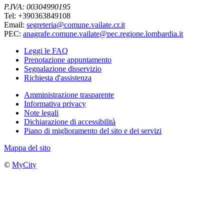
P.IVA: 00304990195
Tel: +390363849108
Email:
segreteria@comune.vailate.cr.it
PEC:
anagrafe.comune.vailate@pec.regione.lombardia.it
Leggi le FAQ
Prenotazione appuntamento
Segnalazione disservizio
Richiesta d'assistenza
Amministrazione trasparente
Informativa privacy
Note legali
Dichiarazione di accessibilità
Piano di miglioramento del sito e dei servizi
Mappa del sito
©
MyCity