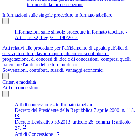
termine della loro esecuzione
Informazioni sulle singole procedure in formato tabellare
Informazioni sulle singole procedure in formato tabellare -
Art. 1, c. 32, Legge n. 190/2012
Atti relativi alle procedure per l’affidamento di appalti pubblici di
servizi, forniture, lavori e opere, di concorsi pubblici di
progettazione, di concorsi di idee e di concessioni, compresi quelli
tra enti nell'ambito del settore pubblico
Sovvenzioni, contributi, sussidi, vantaggi economici
Criteri e modalità
Atti di concessione
Atti di concessione - in formato tabellare
Decreto del Presidente della Repubblica 7 aprile 2000, n. 118.
Decreto Legislativo 33/2013, articolo 26, comma 1; articolo
27.
Atti di Concessione