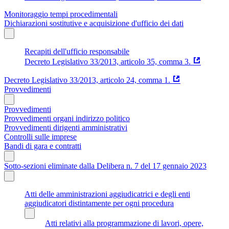
Monitoraggio tempi procedimentali
Dichiarazioni sostitutive e acquisizione d'ufficio dei dati
Recapiti dell'ufficio responsabile
Decreto Legislativo 33/2013, articolo 35, comma 3.
Decreto Legislativo 33/2013, articolo 24, comma 1.
Provvedimenti
Provvedimenti
Provvedimenti organi indirizzo politico
Provvedimenti dirigenti amministrativi
Controlli sulle imprese
Bandi di gara e contratti
Sotto-sezioni eliminate dalla Delibera n. 7 del 17 gennaio 2023
Atti delle amministrazioni aggiudicatrici e degli enti
aggiudicatori distintamente per ogni procedura
Atti relativi alla programmazione di lavori, opere,