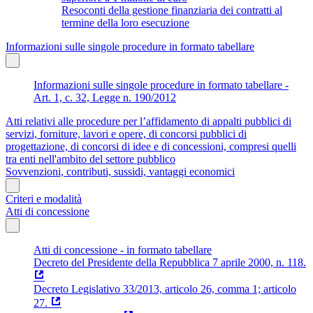
Resoconti della gestione finanziaria dei contratti al
termine della loro esecuzione
Informazioni sulle singole procedure in formato tabellare
Informazioni sulle singole procedure in formato tabellare -
Art. 1, c. 32, Legge n. 190/2012
Atti relativi alle procedure per l’affidamento di appalti pubblici di
servizi, forniture, lavori e opere, di concorsi pubblici di
progettazione, di concorsi di idee e di concessioni, compresi quelli
tra enti nell'ambito del settore pubblico
Sovvenzioni, contributi, sussidi, vantaggi economici
Criteri e modalità
Atti di concessione
Atti di concessione - in formato tabellare
Decreto del Presidente della Repubblica 7 aprile 2000, n. 118.
Decreto Legislativo 33/2013, articolo 26, comma 1; articolo
27.