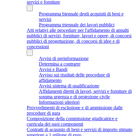
servizi e forniture
Programma biennale degli acquisiti di beni e
servizi
Programma triennale dei lavori pubblici
Atti relativi alle procedure per l'affidamento di appalti
pubblici di servizi, forniture, lavori e opere, di concorsi
pubblici di progettazione, di concorsi di idee e di
concessioni
Avvisi di preinformazione
Determina a contrarre
Avvisi e Bandi
Avviso sui risultati delle procedure di
affidamento
Avvisi sistema di qualificazione
Affidamenti diretti di lavori, servizi e forniture di
somma urgenza e di protezione civile
Informazioni ulteriori
Provvedimenti di esclusione e di ammissione dalle
procedure di gara
Composizione della commissione giudicatrice e
curricula dei suoi componenti
Contratti di acquisto di beni e servizi di importo stimato
superiore a 1 milione di euro