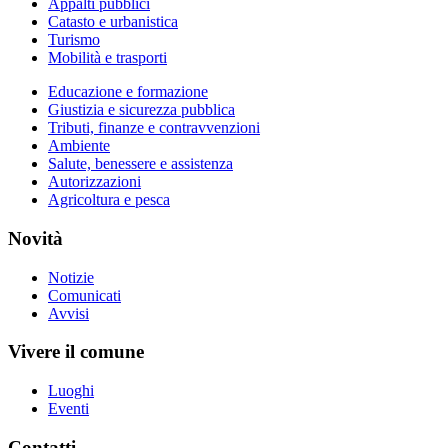
Appalti pubblici
Catasto e urbanistica
Turismo
Mobilità e trasporti
Educazione e formazione
Giustizia e sicurezza pubblica
Tributi, finanze e contravvenzioni
Ambiente
Salute, benessere e assistenza
Autorizzazioni
Agricoltura e pesca
Novità
Notizie
Comunicati
Avvisi
Vivere il comune
Luoghi
Eventi
Contatti