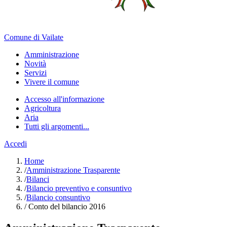
Comune di Vailate
Amministrazione
Novità
Servizi
Vivere il comune
Accesso all'informazione
Agricoltura
Aria
Tutti gli argomenti...
Accedi
Home
/
Amministrazione Trasparente
/
Bilanci
/
Bilancio preventivo e consuntivo
/
Bilancio consuntivo
/
Conto del bilancio 2016