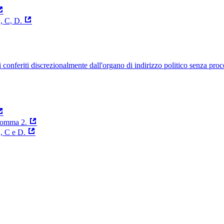
, C, D.
uelli conferiti discrezionalmente dall'organo di indirizzo politico senza p
 comma 2.
B, C e D.