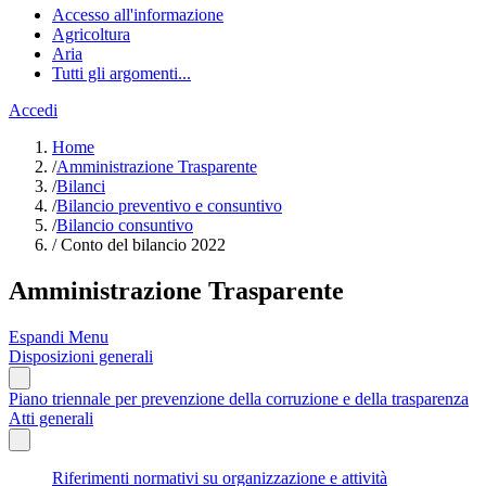
Accesso all'informazione
Agricoltura
Aria
Tutti gli argomenti...
Accedi
Home
/
Amministrazione Trasparente
/
Bilanci
/
Bilancio preventivo e consuntivo
/
Bilancio consuntivo
/
Conto del bilancio 2022
Amministrazione Trasparente
Espandi Menu
Disposizioni generali
Piano triennale per prevenzione della corruzione e della trasparenza
Atti generali
Riferimenti normativi su organizzazione e attività