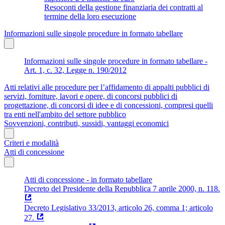
Resoconti della gestione finanziaria dei contratti al
termine della loro esecuzione
Informazioni sulle singole procedure in formato tabellare
Informazioni sulle singole procedure in formato tabellare -
Art. 1, c. 32, Legge n. 190/2012
Atti relativi alle procedure per l’affidamento di appalti pubblici di
servizi, forniture, lavori e opere, di concorsi pubblici di
progettazione, di concorsi di idee e di concessioni, compresi quelli
tra enti nell'ambito del settore pubblico
Sovvenzioni, contributi, sussidi, vantaggi economici
Criteri e modalità
Atti di concessione
Atti di concessione - in formato tabellare
Decreto del Presidente della Repubblica 7 aprile 2000, n. 118.
Decreto Legislativo 33/2013, articolo 26, comma 1; articolo
27.