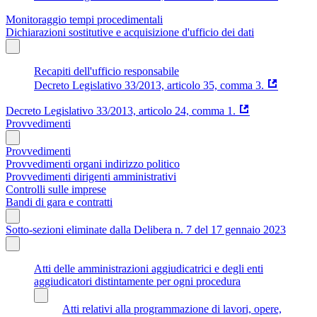
Monitoraggio tempi procedimentali
Dichiarazioni sostitutive e acquisizione d'ufficio dei dati
Recapiti dell'ufficio responsabile
Decreto Legislativo 33/2013, articolo 35, comma 3.
Decreto Legislativo 33/2013, articolo 24, comma 1.
Provvedimenti
Provvedimenti
Provvedimenti organi indirizzo politico
Provvedimenti dirigenti amministrativi
Controlli sulle imprese
Bandi di gara e contratti
Sotto-sezioni eliminate dalla Delibera n. 7 del 17 gennaio 2023
Atti delle amministrazioni aggiudicatrici e degli enti
aggiudicatori distintamente per ogni procedura
Atti relativi alla programmazione di lavori, opere,