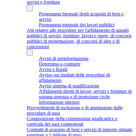
servizi e forniture
Programma biennale degli acquisiti di beni e
servizi
Programma triennale dei lavori pubblici
Atti relativi alle procedure per l'affidamento di appalti
pubblici di servizi, forniture, lavori e opere, di concorsi
pubblici di progettazione, di concorsi di idee e di
concessioni
Avvisi di preinformazione
Determina a contrarre
Avvisi e Bandi
Avviso sui risultati delle procedure di
affidamento
Avvisi sistema di qualificazione
Affidamenti diretti di lavori, servizi e forniture di
somma urgenza e di protezione civile
Informazioni ulteriori
Provvedimenti di esclusione e di ammissione dalle
procedure di gara
Composizione della commissione giudicatrice e
curricula dei suoi componenti
Contratti di acquisto di beni e servizi di importo stimato
superiore a 1 milione di euro