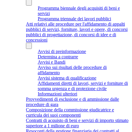
Programma biennale degli acquisiti di beni e
servizi
Programma triennale dei lavori pubblici
Atti relativi alle procedure per l'affidamento di appalti
pubblici di servizi, forniture, lavori e opere, di concorsi
pubblici di progettazione, di concorsi di idee e di
concessioni
Avvisi di preinformazione
Determina a contrarre
Avvisi e Bandi
Avviso sui risultati delle procedure di
affidamento
Avvisi sistema di qualificazione
Affidamenti diretti di lavori, servizi e forniture di
somma urgenza e di protezione civile
Informazioni ulteriori
Provvedimenti di esclusione e di ammissione dalle
procedure di gara
Composizione della commissione giudicatrice e
curricula dei suoi componenti
Contratti di acquisto di beni e servizi di importo stimato
superiore a 1 milione di euro
Resoconti della gestione finanziaria dei contratti al