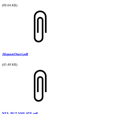
(99.04 KB)
AliquoteOneri.pdf
(45.49 KB)
NTA_PGT VAILATE.pdf