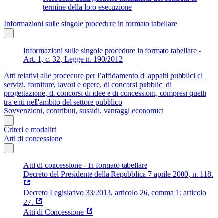
termine della loro esecuzione
Informazioni sulle singole procedure in formato tabellare
Informazioni sulle singole procedure in formato tabellare -
Art. 1, c. 32, Legge n. 190/2012
Atti relativi alle procedure per l’affidamento di appalti pubblici di
servizi, forniture, lavori e opere, di concorsi pubblici di
progettazione, di concorsi di idee e di concessioni, compresi quelli
tra enti nell'ambito del settore pubblico
Sovvenzioni, contributi, sussidi, vantaggi economici
Criteri e modalità
Atti di concessione
Atti di concessione - in formato tabellare
Decreto del Presidente della Repubblica 7 aprile 2000, n. 118.
Decreto Legislativo 33/2013, articolo 26, comma 1; articolo
27.
Atti di Concessione