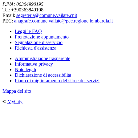
P.IVA: 00304990195
Tel: +390363849108
Email:
segreteria@comune.vailate.cr.it
PEC:
anagrafe.comune.vailate@pec.regione.lombardia.it
Leggi le FAQ
Prenotazione appuntamento
Segnalazione disservizio
Richiesta d'assistenza
Amministrazione trasparente
Informativa privacy
Note legali
Dichiarazione di accessibilità
Piano di miglioramento del sito e dei servizi
Mappa del sito
©
MyCity