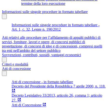
termine della loro esecuzione
Informazioni sulle singole procedure in formato tabellare
Informazioni sulle singole procedure in formato tabellare -
Art. 1, c. 32, Legge n. 190/2012
Atti relativi alle procedure per l’affidamento di appalti pubblici di
servizi, forniture, lavori e opere, di concorsi pubblici di
progettazione, di concorsi di idee e di concessioni, compresi quelli
tra enti nell'ambito del settore pubblico
Sovvenzioni, contributi, sussidi, vantaggi economici
Criteri e modalità
Atti di concessione
Atti di concessione - in formato tabellare
Decreto del Presidente della Repubblica 7 aprile 2000, n. 118.
Decreto Legislativo 33/2013, articolo 26, comma 1; articolo
27.
Atti di Concessione