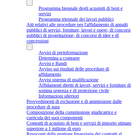
Programma biennale degli acquisiti di beni e
servizi
Programma triennale dei lavori pubblici
Atti relativi alle procedure per l'affidamento di appalti
pubblici di servizi, forniture, lavori e opere, di concorsi
pubblici di progettazione, di concorsi di idee e di
concessioni
Avvisi di preinformazione
Determina a contrarre
Avvisi e Bandi
Avviso sui risultati delle procedure di
affidamento
Avvisi sistema di qualificazione
Affidamenti diretti di lavori, servizi e forniture di
somma urgenza e di protezione civile
Informazioni ulteriori
Provvedimenti di esclusione e di ammissione dalle
procedure di gara
Composizione della commissione giudicatrice e
curricula dei suoi componenti
Contratti di acquisto di beni e servizi di importo stimato
superiore a 1 milione di euro
Resoconti della gestione finanziaria dei contratti al