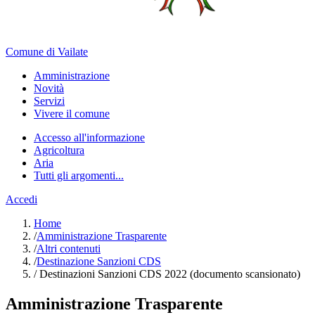
Comune di Vailate
Amministrazione
Novità
Servizi
Vivere il comune
Accesso all'informazione
Agricoltura
Aria
Tutti gli argomenti...
Accedi
Home
/
Amministrazione Trasparente
/
Altri contenuti
/
Destinazione Sanzioni CDS
/
Destinazioni Sanzioni CDS 2022 (documento scansionato)
Amministrazione Trasparente